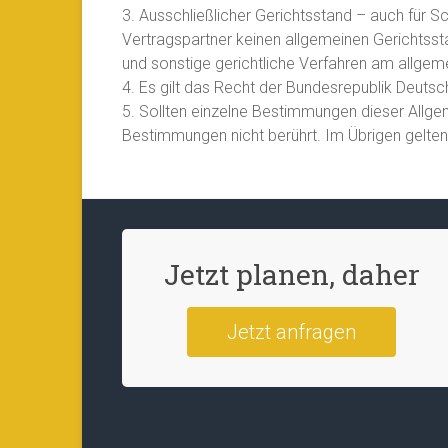
3. Ausschließlicher Gerichtsstand – auch für S
Vertragspartner keinen allgemeinen Gerichtssta
und sonstige gerichtliche Verfahren am allge
4. Es gilt das Recht der Bundesrepublik Deutsc
5. Sollten einzelne Bestimmungen dieser Allge
Bestimmungen nicht berührt. Im Übrigen gelten 
Jetzt planen, daher
Jetzt anfragen