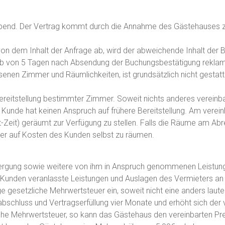
eibend. Der Vertrag kommt durch die Annahme des Gästehauses zu
von dem Inhalt der Anfrage ab, wird der abweichende Inhalt der 
alb von 5 Tagen nach Absendung der Buchungsbestätigung reklam
senen Zimmer und Räumlichkeiten, ist grundsätzlich nicht gestatte
ereitstellung bestimmter Zimmer. Soweit nichts anderes vereinba
r Kunde hat keinen Anspruch auf frühere Bereitstellung. Am vere
Zeit) geräumt zur Verfügung zu stellen. Falls die Räume am Abre
er auf Kosten des Kunden selbst zu räumen.
herbergung sowie weitere von ihm in Anspruch genommenen Leistun
m Kunden veranlasste Leistungen und Auslagen des Vermieters an D
ige gesetzliche Mehrwertsteuer ein, soweit nicht eine anders lau
bschluss und Vertragserfüllung vier Monate und erhöht sich der
liche Mehrwertsteuer, so kann das Gästehaus den vereinbarten 