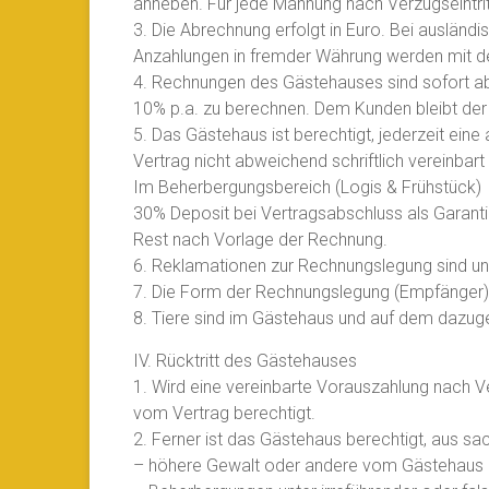
anheben. Für jede Mahnung nach Verzugseintri
3. Die Abrechnung erfolgt in Euro. Bei ausländ
Anzahlungen in fremder Währung werden mit d
4. Rechnungen des Gästehauses sind sofort ab
10% p.a. zu berechnen. Dem Kunden bleibt der
5. Das Gästehaus ist berechtigt, jederzeit ei
Vertrag nicht abweichend schriftlich vereinbart
Im Beherbergungsbereich (Logis & Frühstück)
30% Deposit bei Vertragsabschluss als Garant
Rest nach Vorlage der Rechnung.
6. Reklamationen zur Rechnungslegung sind u
7. Die Form der Rechnungslegung (Empfänger) 
8. Tiere sind im Gästehaus und auf dem dazuge
IV. Rücktritt des Gästehauses
1. Wird eine vereinbarte Vorauszahlung nach V
vom Vertrag berechtigt.
2. Ferner ist das Gästehaus berechtigt, aus sa
– höhere Gewalt oder andere vom Gästehaus n