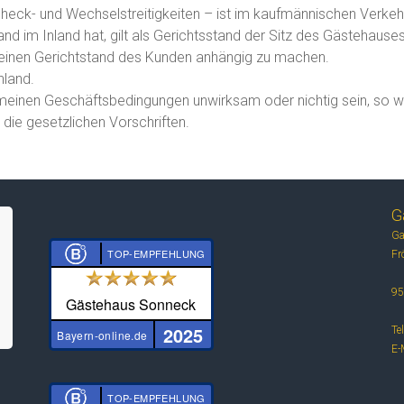
check- und Wechselstreitigkeiten – ist im kaufmännischen Verkeh
nd im Inland hat, gilt als Gerichtsstand der Sitz des Gästehause
meinen Gerichtstand des Kunden anhängig zu machen.
hland.
meinen Geschäftsbedingungen unwirksam oder nichtig sein, so w
die gesetzlichen Vorschriften.
G
Ga
TOP-EMPFEHLUNG
Fr
95
Gästehaus Sonneck
2025
Te
Bayern-online.de
E-
TOP-EMPFEHLUNG