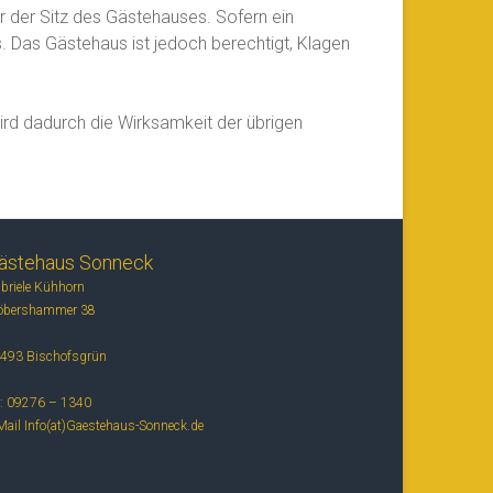
r der Sitz des Gästehauses. Sofern ein
s. Das Gästehaus ist jedoch berechtigt, Klagen
ird dadurch die Wirksamkeit der übrigen
ästehaus Sonneck
briele Kühhorn
öbershammer 38
493 Bischofsgrün
l: 09276 – 1340
Mail Info(at)Gaestehaus-Sonneck.de