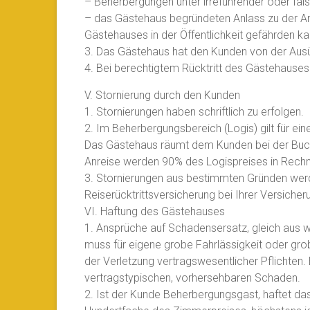
– Beherbergungen unter irreführender oder fa
– das Gästehaus begründeten Anlass zu der An
Gästehauses in der Öffentlichkeit gefährden k
3. Das Gästehaus hat den Kunden von der Ausüb
4. Bei berechtigtem Rücktritt des Gästehause
V. Stornierung durch den Kunden
1. Stornierungen haben schriftlich zu erfolgen.
2. Im Beherbergungsbereich (Logis) gilt für ei
Das Gästehaus räumt dem Kunden bei der Buchun
Anreise werden 90% des Logispreises in Rechnung
3. Stornierungen aus bestimmten Gründen werde
Reiserücktrittsversicherung bei Ihrer Versiche
VI. Haftung des Gästehauses
1. Ansprüche auf Schadensersatz, gleich aus 
muss für eigene grobe Fahrlässigkeit oder grob
der Verletzung vertragswesentlicher Pflichten. 
vertragstypischen, vorhersehbaren Schaden.
2. Ist der Kunde Beherbergungsgast, haftet da