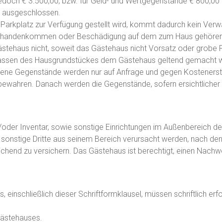
edoch € 3.500,00, bzw. für Geld- und Wertgegenstände € 800,0
d ausgeschlossen.
 Parkplatz zur Verfügung gestellt wird, kommt dadurch kein Ver
bhandenkommen oder Beschädigung auf dem zum Haus gehörende
ästehaus nicht, soweit das Gästehaus nicht Vorsatz oder grobe F
lassen des Hausgrundstückes dem Gästehaus geltend gemacht 
sene Gegenstände werden nur auf Anfrage und gegen Kostenerst
ewahren. Danach werden die Gegenstände, sofern ersichtlicher 
der Inventar, sowie sonstige Einrichtungen im Außenbereich des
 sonstige Dritte aus seinem Bereich verursacht werden, nach d
sreichend zu versichern. Das Gästehaus ist berechtigt, einen Nac
einschließlich dieser Schriftformklausel, müssen schriftlich er
 Gästehauses.