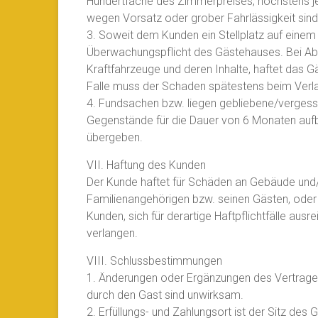
Hundertfache des Zimmerpreises, höchstens j
wegen Vorsatz oder grober Fahrlässigkeit sin
3. Soweit dem Kunden ein Stellplatz auf einem
Überwachungspflicht des Gästehauses. Bei A
Kraftfahrzeuge und deren Inhalte, haftet das G
Falle muss der Schaden spätestens beim Ver
4. Fundsachen bzw. liegen gebliebene/verges
Gegenstände für die Dauer von 6 Monaten aufb
übergeben.
VII. Haftung des Kunden
Der Kunde haftet für Schäden an Gebäude und/o
Familienangehörigen bzw. seinen Gästen, oder
Kunden, sich für derartige Haftpflichtfälle au
verlangen.
VIII. Schlussbestimmungen
1. Änderungen oder Ergänzungen des Vertrages, 
durch den Gast sind unwirksam.
2. Erfüllungs- und Zahlungsort ist der Sitz des