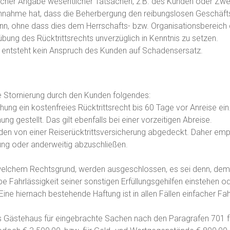
lscher Angabe wesentlicher Tatsachen, z.B. des Kunden oder Zw
nahme hat, dass die Beherbergung den reibungslosen Geschäftsb
ann, ohne dass dies dem Herrschafts- bzw. Organisationsbereich
ung des Rücktrittsrechts unverzüglich in Kenntnis zu setzen.
s entsteht kein Anspruch des Kunden auf Schadensersatz.
ne Stornierung durch den Kunden folgendes:
g ein kostenfreies Rücktrittsrecht bis 60 Tage vor Anreise ein. 
 gestellt. Das gilt ebenfalls bei einer vorzeitigen Abreise.
n von einer Reiserücktrittsversicherung abgedeckt. Daher empfe
rung oder anderweitig abzuschließen.
welchem Rechtsgrund, werden ausgeschlossen, es sei denn, dem
e Fahrlässigkeit seiner sonstigen Erfüllungsgehilfen einstehen 
Eine hiernach bestehende Haftung ist in allen Fällen einfacher F
s Gästehaus für eingebrachte Sachen nach den Paragrafen 701 ff