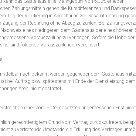
tt kann das Gästehaus eine Mahngebühr von 5,00€ erheben.
ischen Zahlungsmitteln gehen die Kursdifferenzen und Bankspesen
em Tag der Valutierung in Anrechnung zur Gesamtrechnung gebr
 Zugang der Rechnung ohne Abzug zu zahlen. Bei Zahlungsverzug 
 Nachweis eines niedrigeren, dem Gästehaus der eines höheren
ne angemessene Vorauszahlung zu verlangen. Sofern die Höhe de
 sind, sind folgende Vorauszahlungen vereinbart:
ie
nmittelbar nach bekannt werden gegenüber dem Gästehaus mitzu
ist bei Auftrag bzw. spätestens mit Ende der Dienstleistung d
hörigen Areal nicht gestattet.
erstreichen einer vom Hotel gesetzten angemessenen Frist nicht 
chlich gerechtfertigtem Grund vom Vertrag zurückzutreten, beispi
icht zu vertretende Umstände die Erfüllung des Vertrages unmö